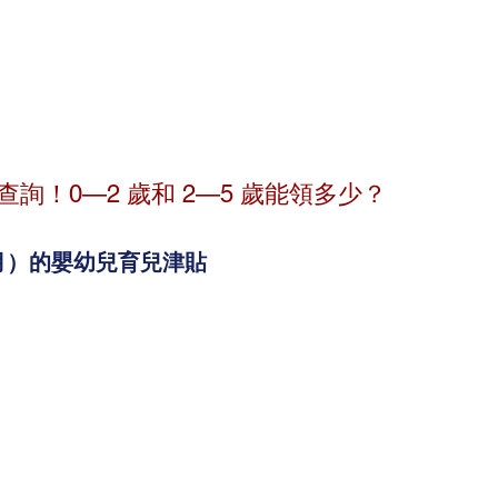
詢！0—2 歲和 2—5 歲能領多少？
月）的嬰幼兒育兒津貼