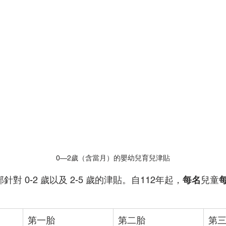
0—2歲（含當月）的嬰幼兒育兒津貼
對 0-2 歲以及 2-5 歲的津貼。自112年起，
每名
兒童
第一胎
第二胎
第