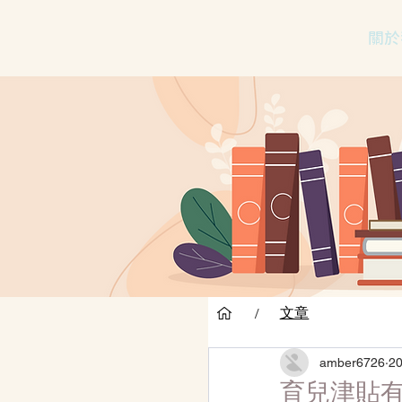
關於
文章
/
amber6726
2
育兒津貼