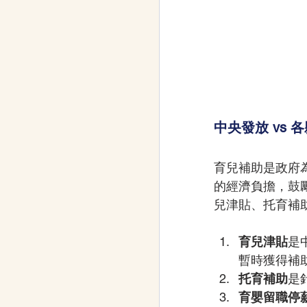
中央發放 vs 
育兒補助是政府
的經濟負擔，鼓
兒津貼、托育補
育兒津貼
是
暫時獲得補
托育補助
是
育嬰留職停