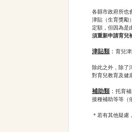
各縣市政府所也
津貼（生育獎勵）
定額，但因為是
須重新申請育兒
津貼類
：
育兒津
除此之外，除了
對育兒教育及健
補助類
：
托育補
接種補助等等（
＊若有其他疑慮，請