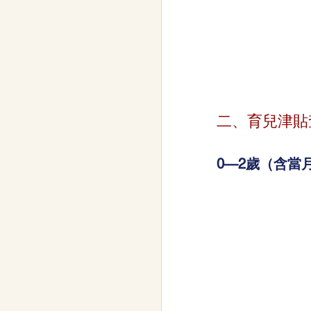
二、育兒津貼查
0—2歲（含當