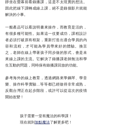
靜坐在螢幕前看錄播課，這是不太現實的想法。
因此把線下課轉成線上課，絕不是錄個影片就能
解決的小事。
一般產品可以看說明書來操作，而教育是活的，
有很多種可能性。如果這一仗要成功，課程設計
者必須打破原有框架，重新打造出適合學員的內
容和流程，才可能為學員帶來好的體驗。換言
之，老師在線上帶著孩子同步做的形式，會是未
來線上課的主流。它解決了錄播課老師無法和學
生互動的問題，同時保有錄播課回放的功能。
參考海外的線上教育，透過網路來學鋼琴、學音
樂、操作科學實驗...等等都已經做得非常成熟，
反觀台灣正在起步階段，或許可以從這次的疫情
開始改變！
孩子需要一堂有魔法的科學課！
現在就到
加點魔法
了解更多吧！