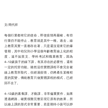
文/周代祥
每個行業都有它的使命，即使疫情再嚴峻，有些
行業仍不能停止，教育就是其中一種。過去，線
上教育其實一直都存在著，只是還沒迎來它的爆
發期，其中幼兒到小學這個年齡教育線上化的程
度，遠不如英文、學科考試和職業教育，因為
4~12歲孩子的線下課，有其存在的必要性，還有
一定的托管功能。雖然這些實體課程不會完全被
線上教育所取代，但經過疫情，仍將產生某種程
度的質變，傳統教育只做實體課程的模式，已經
回不去了。
4~12歲的素養課、才藝課，非常偏重實作，如果
透過網路，確實很難完整呈現它原有的效果，所
以線上課的形式非常重要，若是期待小孩可以靜