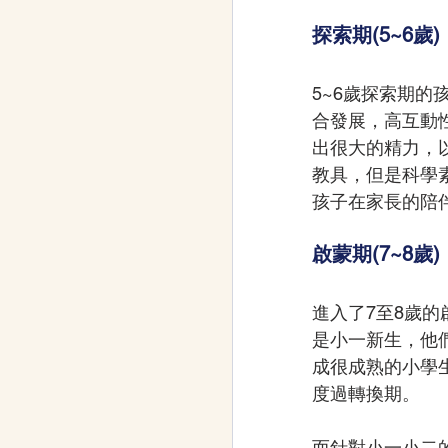
探索期(5~6歲)
5~6歲探索期
合發展，高互動
出很大的精力，
教具，但是科學
孩子在家長的陪
啟蒙期(7~8歲)
進入了7至8歲
是小一新生，他
成很成熟的小學
度過轉換期。
而針對小一小二