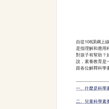
自從108課綱
是指理解和應用
對孩子有幫助？
說，素養教育是
跟各位解釋
科學
一、什麼是科學
二、兒童科學素