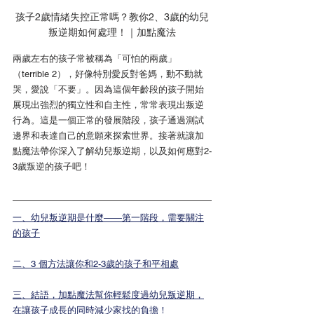
孩子2歲情緒失控正常嗎？教你2、3歲的幼兒
叛逆期如何處理！｜加點魔法
兩歲左右的孩子常被稱為「可怕的兩歲」
（terrible 2），好像特別愛反對爸媽，動不動就
哭，愛說「不要」。因為這個年齡段的孩子開始
展現出強烈的獨立性和自主性，常常表現出叛逆
行為。這是一個正常的發展階段，孩子通過測試
邊界和表達自己的意願來探索世界。接著就讓加
點魔法帶你深入了解幼兒叛逆期，以及如何應對2-
3歲叛逆的孩子吧！
一、幼兒叛逆期是什麼——第一階段，需要關注
的孩子
二、3 個方法讓你和2-3歲的孩子和平相處
三、結語，加點魔法幫你輕鬆度過幼兒叛逆期，
在讓孩子成長的同時減少家找的負擔！