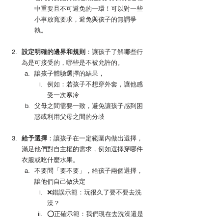
中重要且不可避免的一環！可以對一些
小事放寬要求，避免與孩子的無謂爭
執。
設定明確的邊界和規則
：讓孩子了解哪些行
為是可接受的，哪些是不被允許的。
讓孩子體驗選擇的結果，
例如：若孩子不想穿外套，讓他感
受一次寒冷
父母之間需要一致，避免讓孩子感到困
惑或利用父母之間的分歧
給予選擇
：讓孩子在一定範圍內做出選擇，
滿足他們對自主權的需求，例如選擇穿哪件
衣服或吃什麼水果。
不要問「要不要」，給孩子兩個選擇，
讓他們自己做決定
❌錯誤示範：玩很久了要不要去洗
澡？
⭕️正確示範：我們現在去洗澡還是