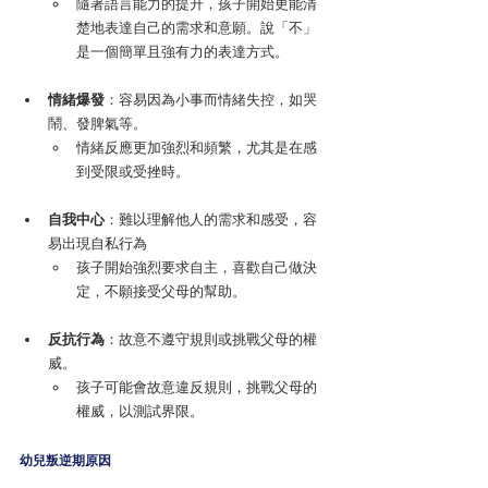
隨著語言能力的提升，孩子開始更能清
楚地表達自己的需求和意願。說「不」
是一個簡單且強有力的表達方式。
情緒爆發
：容易因為小事而情緒失控，如哭
鬧、發脾氣等。
情緒反應更加強烈和頻繁，尤其是在感
到受限或受挫時。
自我中心
：難以理解他人的需求和感受，容
易出現自私行為
孩子開始強烈要求自主，喜歡自己做決
定，不願接受父母的幫助。
反抗行為
：故意不遵守規則或挑戰父母的權
威。
孩子可能會故意違反規則，挑戰父母的
權威，以測試界限。
幼兒叛逆期原因