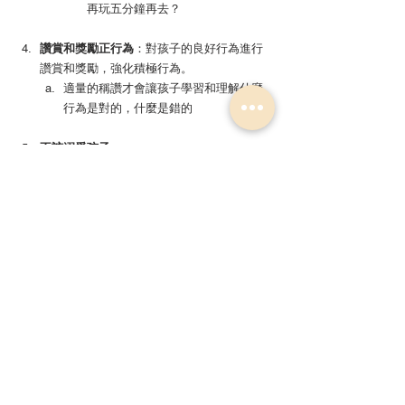
再玩五分鐘再去？
讚賞和獎勵正行為
：對孩子的良好行為進行
讚賞和獎勵，強化積極行為。
適量的稱讚才會讓孩子學習和理解什麼
行為是對的，什麼是錯的
不該溺愛孩子
：
過度地滿足孩子們的需求和願望會妨礙
他們學習獨立、自律和應對挫折的能力
並且孩子可能會認為他們的行為不會有
後果，這使得他們難以理解責任的重要
性
家長們應該在愛與規範之間找到平衡，
設立明確的規則和界限，給予適度的自
主權，但也要記得提供情感支持
三、結語，加點魔法幫你輕鬆度過幼兒叛逆
期，在讓孩子成長的同時減少家找的負擔！