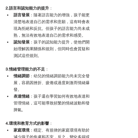
2.語言和認知能力的提升
：
語言發展
：隨著語言能力的增強，孩子能更
清楚地表達自己的需求和意願，這有時會表
現為拒絕和反抗。但孩子的語言能力尚未成
熟，無法有效地表達自己的需求和感受。
認知發展
：孩子的認知能力提升，使他們開
始理解因果關係和規則，但同時也會質疑和
測試這些規則。
3.情緒管理能力的不足
：
情緒調節
：幼兒的情緒調節能力尚未完全發
展，容易因挫折、疲倦或過度刺激而情緒爆
發。
表達情緒
：孩子還在學習如何有效地表達和
管理情緒，這可能導致頻繁的情緒波動和發
脾氣。
4.環境和教育方式的影響
：
家庭環境
：穩定、有規律的家庭環境有助於
減少孩子的焦慮和不安，反之，變化多端或