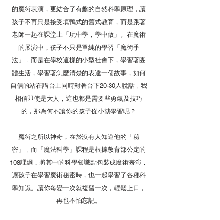
的魔術表演，更結合了有趣的自然科學原理，讓
孩子不再只是接受填鴨式的舊式教育，而是跟著
老師一起在課堂上「玩中學，學中做」。在魔術
的展演中，孩子不只是單純的學習「魔術手
法」，而是在學校這樣的小型社會下，學習著團
體生活，學習著怎麼清楚的表達一個故事，如何
自信的站在講台上同時對著台下20-30人說話，我
相信即使是大人，這也都是需要些勇氣及技巧
的，那為何不讓你的孩子從小就學習呢？
魔術之所以神奇，在於沒有人知道他的「秘
密」，而「魔法科學」課程是根據教育部公定的
108課綱，將其中的科學知識點包裝成魔術表演，
讓孩子在學習魔術秘密時，也一起學習了各種科
學知識。讓你每變一次就複習一次，輕鬆上口，
再也不怕忘記。