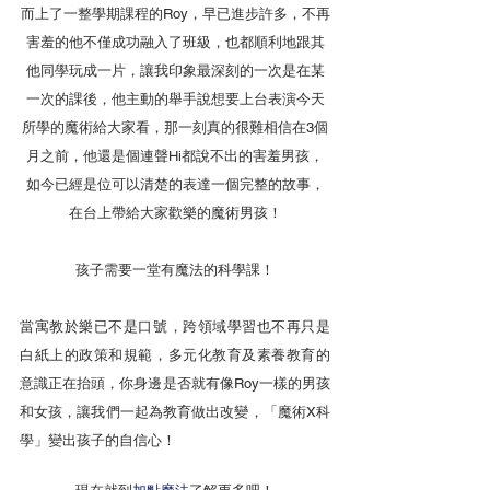
而上了一整學期課程的Roy，早已進步許多，不再
害羞的他不僅成功融入了班級，也都順利地跟其
他同學玩成一片，讓我印象最深刻的一次是在某
一次的課後，他主動的舉手說想要上台表演今天
所學的魔術給大家看，那一刻真的很難相信在3個
月之前，他還是個連聲Hi都說不出的害羞男孩，
如今已經是位可以清楚的表達一個完整的故事，
在台上帶給大家歡樂的魔術男孩！
孩子需要一堂有魔法的科學課！
當寓教於樂已不是口號，跨領域學習也不再只是
白紙上的政策和規範，多元化教育及素養教育的
意識正在抬頭，你身邊是否就有像Roy一樣的男孩
和女孩，讓我們一起為教育做出改變，「魔術X科
學」變出孩子的自信心！