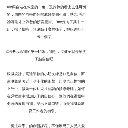
Roy獨自站在教室的一角，孤拎拎的看上去怪可憐
的，周圍的同學們分散成好幾個小組，熱烈地討
論著剛才上課教的預言魔術。Roy走向了其中一
組，抿了抿嘴，想說點什麼的樣子，卻始終吐不
出半個字。
這是Roy給我的第一印象，我想，這孩子就是缺少
了點自信吧！
根據統計，高達半數的小朋友總是缺乏自信，而
這現象隨著近年少子化的衝擊，比率也正悄悄的
上升中。做為一位幼兒才藝課的指導老師，如何
在課程當中增加孩子的自信心，讓他們在團體中
勇敢的展現自我，早已不是口號，而是我身為教
育工作者的初衷。    
「魔法科學」的創新課程，不僅展現了人見人愛